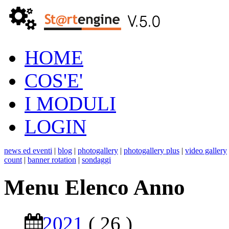
HOME
COS'E'
I MODULI
LOGIN
news ed eventi
|
blog
|
photogallery
|
photogallery plus
|
video gallery
count
|
banner rotation
|
sondaggi
Menu Elenco Anno
2021
( 26 )