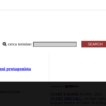
cerca termine:
nni protagonista
nteraziendale ...
START ENGINE ®
2000 - 2026 - Tu
START 2000 S.R.L.
via Alpe Adria
Registro Imprese di Udine -N.ro Reg.