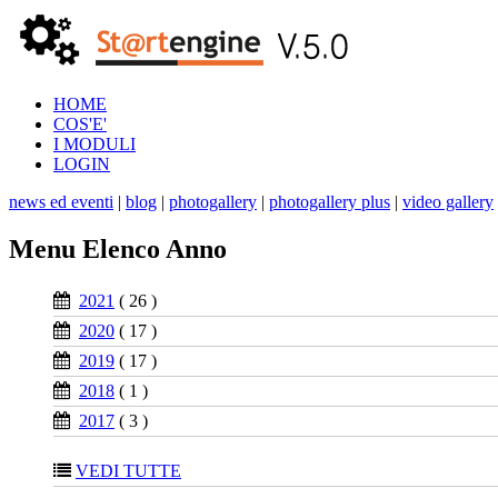
HOME
COS'E'
I MODULI
LOGIN
news ed eventi
|
blog
|
photogallery
|
photogallery plus
|
video gallery
Menu Elenco Anno
2021
( 26 )
2020
( 17 )
2019
( 17 )
2018
( 1 )
2017
( 3 )
VEDI TUTTE