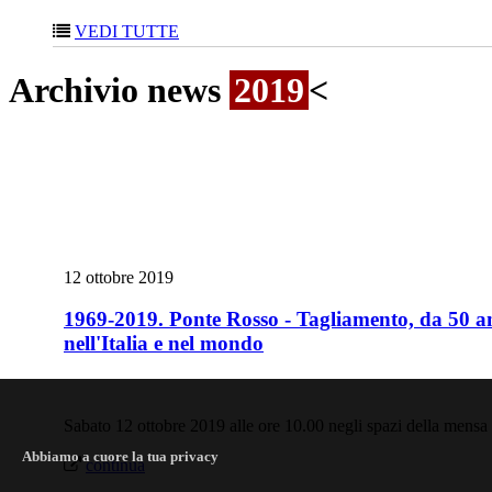
VEDI TUTTE
Archivio news
2019
<
12 ottobre 2019
1969-2019. Ponte Rosso - Tagliamento, da 50 a
nell'Italia e nel mondo
Sabato 12 ottobre 2019 alle ore 10.00 negli spazi della mensa i
Abbiamo a cuore la tua privacy
continua