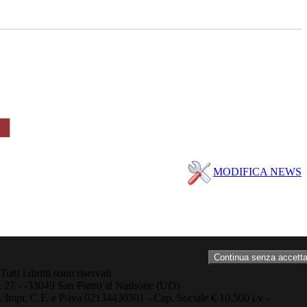
MODIFICA NEWS
Continua senza accetta
tti i diritti sono riservati
, 27 - -33049 San Pietro al Natisone (UD)
 Impr, C.F. e P-iva 02134430301 - Cap. Sociale € 10.500 i.v -