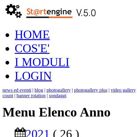
HOME
COS'E'
I MODULI
LOGIN
news ed eventi
|
blog
|
photogallery
|
photogallery plus
|
video gallery
count
|
banner rotation
|
sondaggi
Menu Elenco Anno
2021
( 26 )