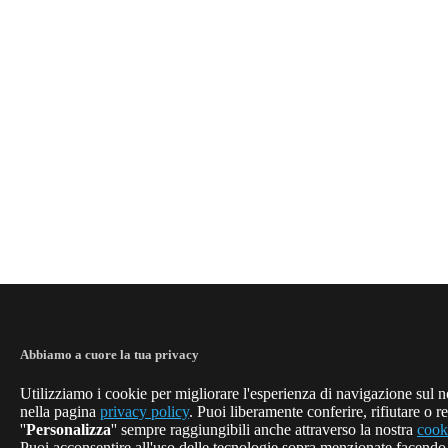
Abbiamo a cuore la tua privacy
Utilizziamo i cookie per migliorare l'esperienza di navigazione sul no
nella pagina
privacy policy
. Puoi liberamente conferire, rifiutare o r
''
Personalizza
'' sempre raggiungibili anche attraverso la nostra
cook
Puoi acconsentire all'uso delle tecnologie sopra menzionate facendo c