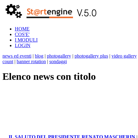
HOME
COS'E'
I MODULI
LOGIN
news ed eventi
|
blog
|
photogallery
|
photogallery plus
|
video gallery
count
|
banner rotation
|
sondaggi
Elenco news con titolo
Il Consorzio Ponte Rosso-Tagliamento incontra gli imprendito