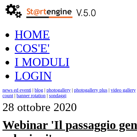
HOME
COS'E'
I MODULI
LOGIN
news ed eventi
|
blog
|
photogallery
|
photogallery plus
|
video gallery
count
|
banner rotation
|
sondaggi
28 ottobre 2020
Webinar 'Il passaggio gene