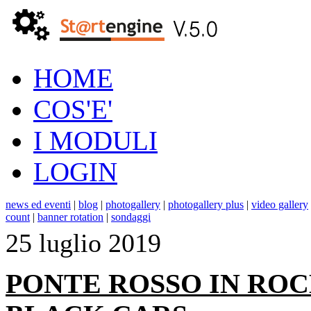
HOME
COS'E'
I MODULI
LOGIN
news ed eventi
|
blog
|
photogallery
|
photogallery plus
|
video gallery
count
|
banner rotation
|
sondaggi
25 luglio 2019
PONTE ROSSO IN ROC