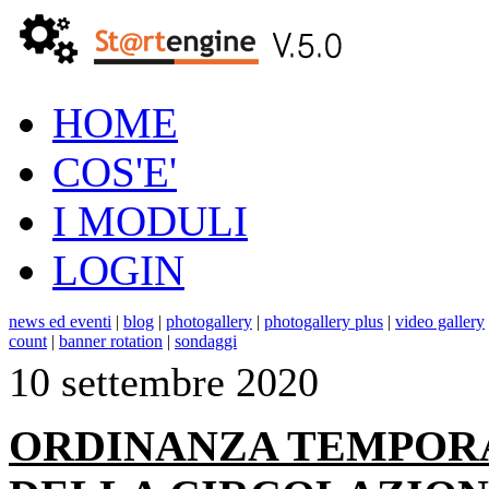
HOME
COS'E'
I MODULI
LOGIN
news ed eventi
|
blog
|
photogallery
|
photogallery plus
|
video gallery
count
|
banner rotation
|
sondaggi
10 settembre 2020
ORDINANZA TEMPORA