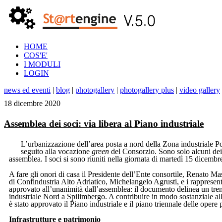
HOME
COS'E'
I MODULI
LOGIN
news ed eventi
|
blog
|
photogallery
|
photogallery plus
|
video gallery
18 dicembre 2020
Assemblea dei soci: via libera al Piano industriale
L’urbanizzazione dell’area posta a nord della Zona industriale Po
seguito alla vocazione
green
del Consorzio. Sono solo alcuni dei
assemblea. I soci si sono riuniti nella giornata di martedì 15 dicembre
A fare gli onori di casa il Presidente dell’Ente consortile, Renato Ma
di Confindustria Alto Adriatico, Michelangelo Agrusti, e i rapprese
approvato all’unanimità dall’assemblea: il documento delinea un trend
industriale Nord a Spilimbergo. A contribuire in modo sostanziale al
è stato approvato il Piano industriale e il piano triennale delle opere
Infrastrutture e patrimonio