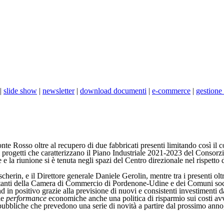
|
slide show
|
newsletter
|
download documenti
|
e-commerce
|
gestione 
nte Rosso oltre al recupero di due fabbricati presenti limitando così il 
 progetti che caratterizzano il Piano Industriale 2021-2023 del Consor
 e la riunione si è tenuta negli spazi del Centro direzionale nel rispetto 
scherin, e il Direttore generale Daniele Gerolin, mentre tra i presenti o
ntanti della Camera di Commercio di Pordenone-Udine e dei Comuni soci.
 in positivo grazie alla previsione di nuovi e consistenti investimenti 
le
performance
economiche anche una politica di risparmio sui costi avv
 pubbliche che prevedono una serie di novità a partire dal prossimo anno, 