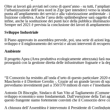
Oltre ai lavori già avviati nel corso di quest’anno - su tutti, l’ampl
l’urbanizzazione dell’area nord in Zipr (per intenderci verso la strad
punta all’ampliamento dei servizi e alla valorizzazione ambientale - il
fruizione collettiva. Anche l’area dello spilimberghese sarà oggetto di
infine, anche la sostituzione dei punti luce della pubblica illuminazio
Sempre nel 2021 è prevista la conclusione dei lavori di ampliamento d
Sviluppo Industriale
Il Piano approvato in assemblea prevede, poi, una serie di azioni leg
sviluppo e il miglioramento dei servizi e alcuni interventi di recupero
Ambiente
Il progetto Apea (Area produttiva ecologicamente attrezzata) farà nuovi
proseguirà con la gestione diretta delle infrastrutture fognarie e la d
“Il Consorzio ha resistito all’onda d’urto di questo particolare 2020
Mascherin e il Direttore Gerolin -. Grazie ad un grande lavoro di squa
prevediamo investimenti pari a 350/370 milioni di euro e l’insediamen
Antonio Di Bisceglie, Sindaco di San Vito al Tagliamento (Comune pri
sviluppo economico sono fondamentali. Dall’esenzione della Tari agli
questo frangente siamo fortemente convinti che il Consorzio deve co
A chiusura dell’Assemblea è intervenuto il Presidente di Confindustr