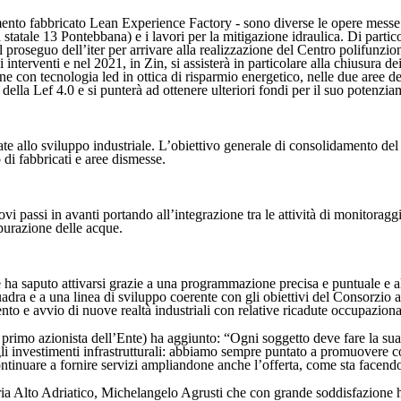
iamento fabbricato Lean Experience Factory - sono diverse le opere messe 
a statale 13 Pontebbana) e i lavori per la mitigazione idraulica. Di parti
 proseguo dell’iter per arrivare alla realizzazione del Centro polifunziona
 interventi e nel 2021, in Zin, si assisterà in particolare alla chiusura d
ne con tecnologia led in ottica di risparmio energetico, nelle due aree de
ella Lef 4.0 e si punterà ad ottenere ulteriori fondi per il suo potenzi
ate allo sviluppo industriale. L’obiettivo generale di consolidamento del
 di fabbricati e aree dismesse.
 passi in avanti portando all’integrazione tra le attività di monitoraggio
epurazione delle acque.
 e ha saputo attivarsi grazie a una programmazione precisa e puntuale e a
dra e a una linea di sviluppo coerente con gli obiettivi del Consorzio ab
to e avvio di nuove realtà industriali con relative ricadute occupaziona
mo azionista dell’Ente) ha aggiunto: “Ogni soggetto deve fare la sua par
 investimenti infrastrutturali: abbiamo sempre puntato a promuovere co
ntinuare a fornire servizi ampliandone anche l’offerta, come sta facend
ia Alto Adriatico, Michelangelo Agrusti che con grande soddisfazione ha