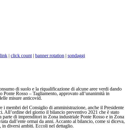
link
|
click count
|
banner rotation
|
sondaggi
consumo di suolo e la riqualificazione di alcune aree verdi dando
zio Ponte Rosso – Tagliamento, approvato all’unanimità in
delle misure anticovid.
ltre i membri del Consiglio di amministrazione, anche il Presidente
 All’ordine del giorno il bilancio preventivo 2021 che è stato
da parte di imprenditori in Zona industriale Ponte Rosso e in Zona
iata dall’ente ormai da anni. Accanto al bilancio, come si diceva,
in diversi ambiti. Eccoli nel dettaglio.