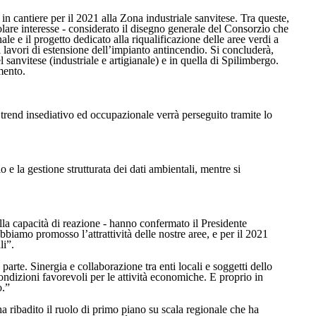
in cantiere per il 2021 alla Zona industriale sanvitese. Tra queste,
colare interesse - considerato il disegno generale del Consorzio che
le e il progetto dedicato alla riqualificazione delle aree verdi a
ei lavori di estensione dell’impianto antincendio. Si concluderà,
l sanvitese (industriale e artigianale) e in quella di Spilimbergo.
amento.
 trend insediativo ed occupazionale verrà perseguito tramite lo
 e la gestione strutturata dei dati ambientali, mentre si
lla capacità di reazione - hanno confermato il Presidente
biamo promosso l’attrattività delle nostre aree, e per il 2021
li”.
te. Sinergia e collaborazione tra enti locali e soggetti dello
ndizioni favorevoli per le attività economiche. E proprio in
o.”
 ribadito il ruolo di primo piano su scala regionale che ha